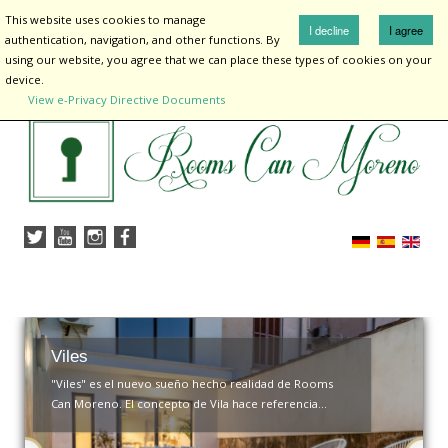
¡
This website uses cookies to manage
Inicio
I decline
I agree
authentication, navigation, and other functions. By
using our website, you agree that we can place these types of cookies on your
device.
View e-Privacy Directive Documents
Inicio
Alojamientos
Rooms Are You
Entorno
Sobre mi
Contactar
Viles
"Viles" es el nuevo sueño hecho realidad de Rooms
Can Moreno. El concepto de Vila hace referencia...